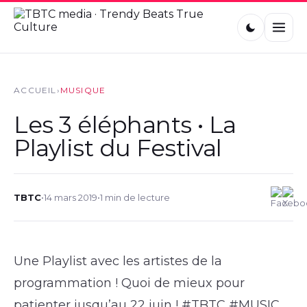
ACCUEIL
›
MUSIQUE
Les 3 éléphants • La
Playlist du Festival
TBTC
•
14 mars 2019
•
1 min de lecture
Une Playlist avec les artistes de la
programmation ! Quoi de mieux pour
patienter jusqu’au 22 juin ! #TBTC #MUSIC