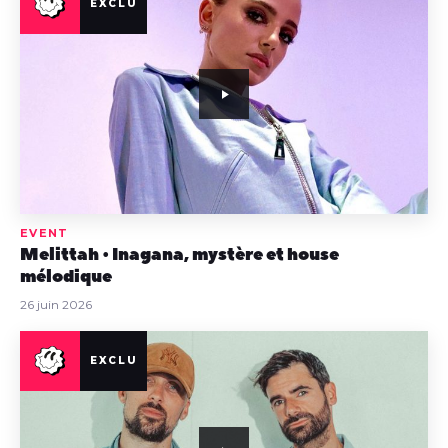
EVENT
Melittah • Inagana, mystère et house
mélodique
26 juin 2026