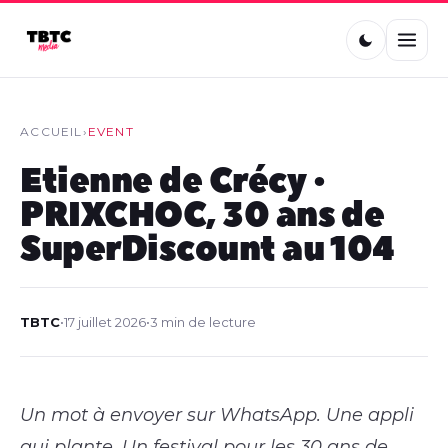
ACCUEIL
›
EVENT
Etienne de Crécy •
PRIXCHOC, 30 ans de
SuperDiscount au 104
TBTC
•
17 juillet 2026
•
3 min de lecture
Un mot à envoyer sur WhatsApp. Une appli
qui plante. Un festival pour les 30 ans de