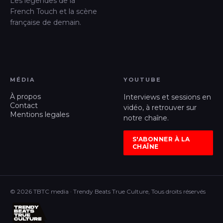
Les légendes de la
French Touch et la scène
française de demain.
MÉDIA
YOUTUBE
À propos
Interviews et sessions en
Contact
vidéo, à retrouver sur
Mentions legales
notre chaîne.
S'ABONNER À LA
CHAÎNE
© 2026 TBTC media · Trendy Beats True Culture, Tous droits réservés