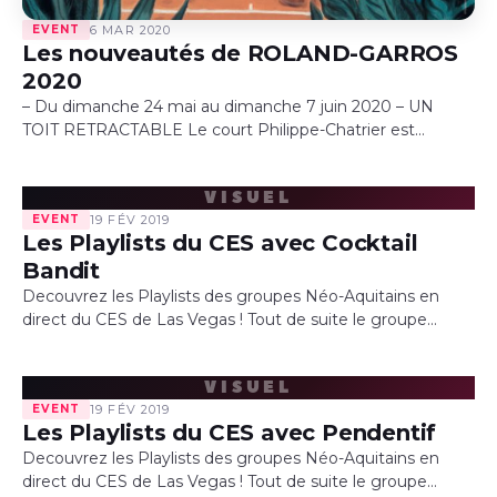
EVENT
6 MAR 2020
Les nouveautés de ROLAND-GARROS
2020
– Du dimanche 24 mai au dimanche 7 juin 2020 – UN
TOIT RETRACTABLE Le court Philippe-Chatrier est
désormais doté d’un toit rétractable qui garantit la
continuité du jeu et…
VISUEL
EVENT
19 FÉV 2019
Les Playlists du CES avec Cocktail
Bandit
Decouvrez les Playlists des groupes Néo-Aquitains en
direct du CES de Las Vegas ! Tout de suite le groupe
COCKTAIL BANDIT que l’on retrouve avec sa sélection
de…
VISUEL
EVENT
19 FÉV 2019
Les Playlists du CES avec Pendentif
Decouvrez les Playlists des groupes Néo-Aquitains en
direct du CES de Las Vegas ! Tout de suite le groupe