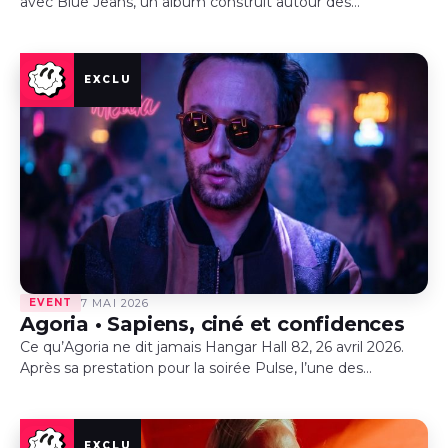
avec Blue Jeans, un album construit autour des
rencontres, des souvenirs et d’une amitié qui traverse le
temps. Entre influences, collaborations et anecdotes,
Alexandre…
EVENT
7 MAI 2026
Agoria • Sapiens, ciné et confidences
Ce qu’Agoria ne dit jamais Hangar Hall 82, 26 avril 2026.
Après sa prestation pour la soirée Pulse, l’une des
légendes de l’électro française a posé les platines…