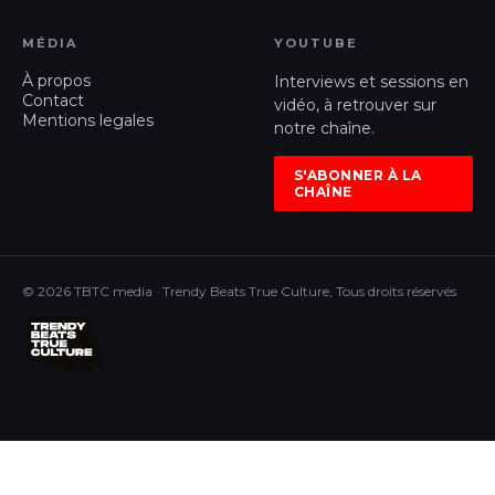
MÉDIA
YOUTUBE
À propos
Interviews et sessions en
Contact
vidéo, à retrouver sur
Mentions legales
notre chaîne.
S'ABONNER À LA
CHAÎNE
© 2026 TBTC media · Trendy Beats True Culture, Tous droits réservés