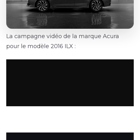
La campagne vidéo de la marque Acura
pour le modèle 2016 ILX :