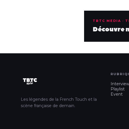
TBTC MEDIA · 
Découvre no
RUBRIQ
Intervie
Playlist
Event
Les légendes de la French Touch et la
scène française de demain.