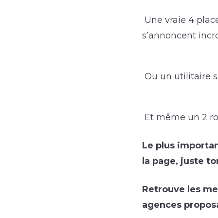
Une vraie 4 plac
s’annoncent incr
Ou
un utilitaire
Et même
un 2 r
Le plus importan
la page, juste t
Retrouve les mei
agences proposa