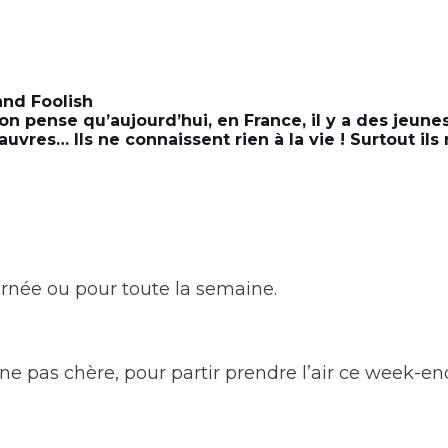
and Foolish
n pense qu’aujourd’hui, en France, il y a des jeunes
auvres… Ils ne connaissent rien à la vie ! Surtout il
urnée ou pour toute la semaine.
ine pas chère
, pour partir prendre l’air ce week-e