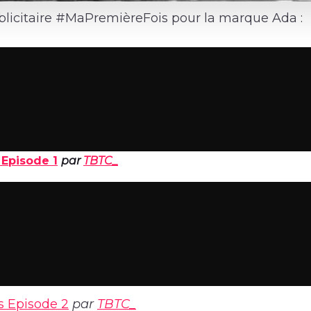
icitaire #MaPremièreFois pour la marque Ada :
Episode 1
par
TBTC_
 Episode 2
par
TBTC_