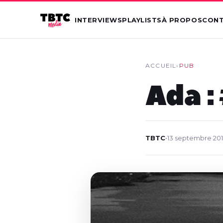
INTERVIEWS
PLAYLISTS
À PROPOS
CON
ACCUEIL
›
PUB
Ada 
TBTC
•
13 septembre 20