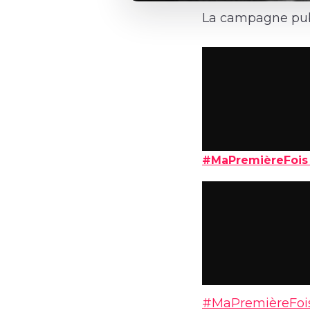
La campagne publ
#MaPremièreFois 
#MaPremièreFois