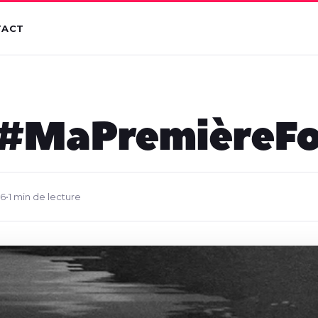
TACT
: #MaPremièreFo
16
•
1 min de lecture