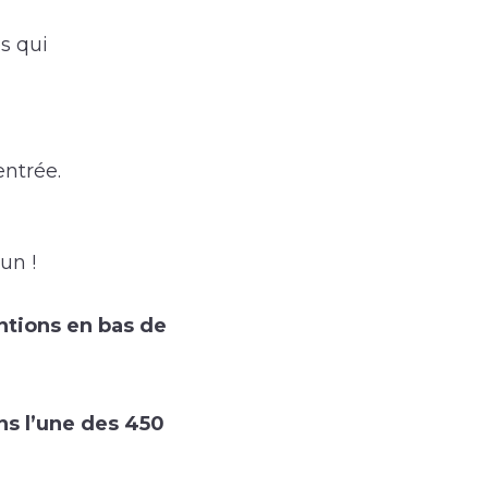
s qui
ntrée.
un !
ntions en bas de
ans l’une des 450