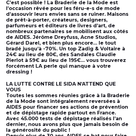
C’est possible ! La Braderie de la Mode est
l’occasion rêvée pour les féru-e-s de mode
d’assouvir leurs envies sans se ruiner. Maisons
de prêt-à-porter, créateurs, designers,
parfumeurs et éditeurs de livres d’art, de
nombreux partenaires se mobilisent aux côtés
de AIDES. Jérôme Dreyfuss, Acne Studios,
Gérard Darel, et bien plus encore… le tout
bradé jusqu’à -70%. Un top Zadig & Voltaire à
24€ au lieu de 80€, des Sandales Claudie
Pierlot à 59€ au lieu de 195€… vous trouverez
forcément LA perle qui manque à votre
dressing !
LA LUTTE CONTRE LE SIDA N’ATTEND QUE
VOUS
Toutes les sommes réunies grâce à la Braderie
de la Mode sont intégralement reversées à
AIDES pour financer ses actions de prévention
et de dépistage rapide partout en France.
Avec 45.000 tests de dépistage réalisés l’an
dernier, nous avons plus que jamais besoin de
la générosité du public !
Depuis plus de 30 ans, AIDES se bat pour faire