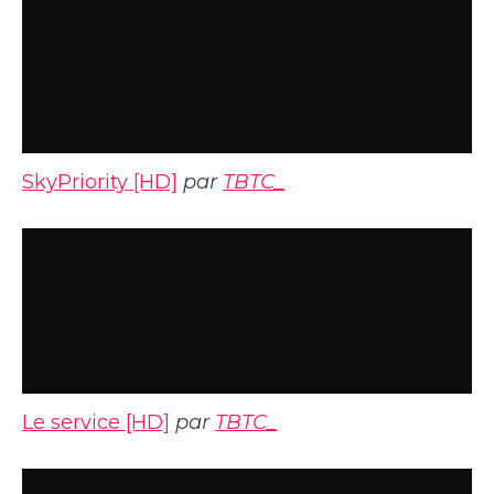
SkyPriority [HD]
par
TBTC_
Le service [HD]
par
TBTC_