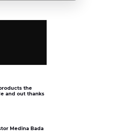
 products the
de and out thanks
estor Medina Bada