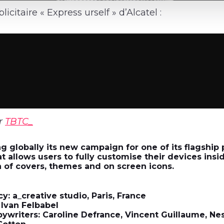
citaire « Express urself » d’Alcatel :
r
TBTC_
ng globally its new campaign for one of its flagship
t allows users to fully customise their devices insi
on of covers, themes and on screen icons.
: a_creative studio, Paris, France
 Ivan Felbabel
opywriters: Caroline Defrance, Vincent Guillaume, N