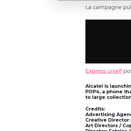
La campagne publi
Express urself
pa
Alcatel is launchi
POP4, a phone tha
to large collecti
Credits:
Advertising Agency
Creative Director:
Art Directors / C