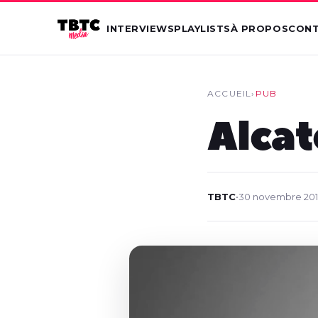
INTERVIEWS
PLAYLISTS
À PROPOS
CON
ACCUEIL
›
PUB
Alcat
TBTC
•
30 novembre 20