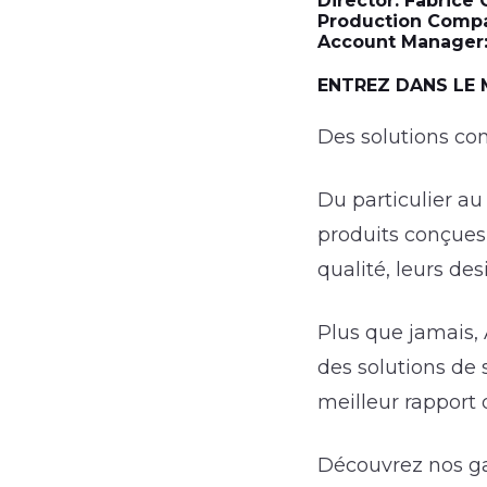
Director: Fabrice 
Production Compa
Account Manager
ENTREZ DANS LE 
Des solutions c
Du particulier a
produits conçues 
qualité, leurs desi
Plus que jamais,
des solutions de
meilleur rapport q
Découvrez nos 