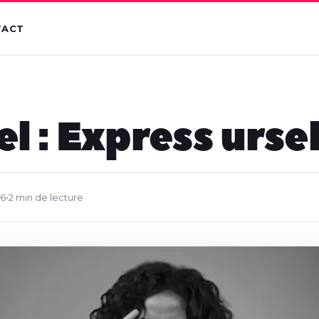
TACT
el : Express urse
16
•
2 min de lecture