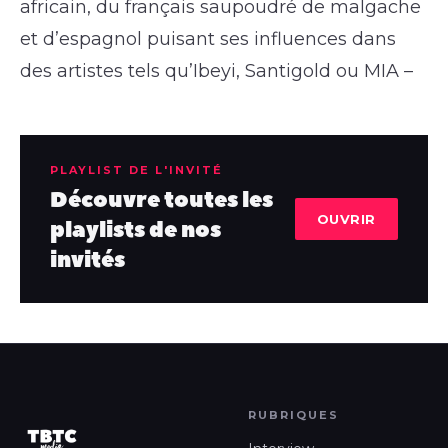
africain, du français saupoudré de malgache
et d’espagnol puisant ses influences dans
des artistes tels qu’Ibeyi, Santigold ou MIA –
PLAYLIST DE L'INVITÉ
Découvre toutes les
OUVRIR
playlists de nos
invités
RUBRIQUES