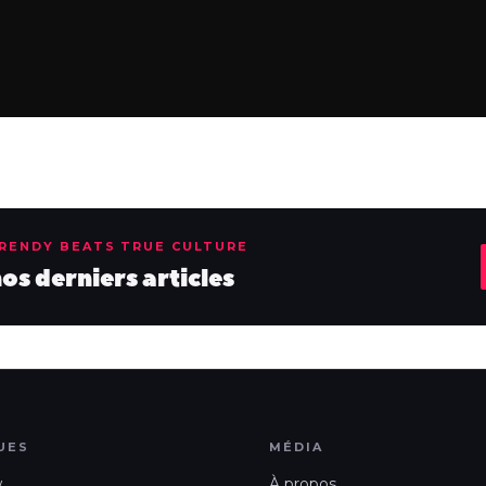
TRENDY BEATS TRUE CULTURE
s derniers articles
UES
MÉDIA
w
À propos