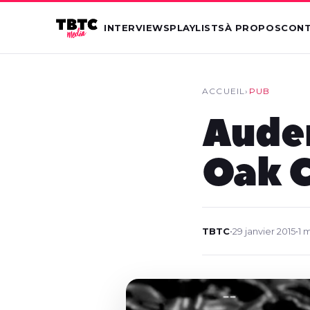
INTERVIEWS
PLAYLISTS
À PROPOS
CON
ACCUEIL
›
PUB
Audem
Oak 
TBTC
•
29 janvier 2015
•
1 