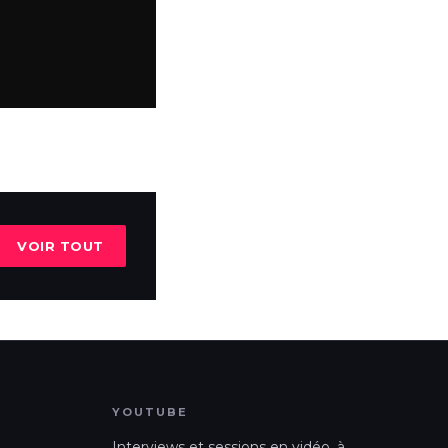
VOIR TOUT
YOUTUBE
Interviews et sessions en vidéo, à