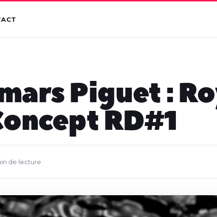
TACT
ars Piguet : Ro
Concept RD#1
min de lecture