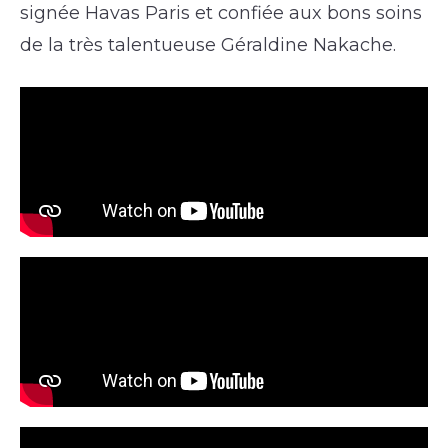
signée Havas Paris et confiée aux bons soins
de la très talentueuse Géraldine Nakache.