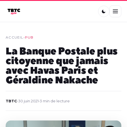
ACCUEIL
›
PUB
La Banque Postale plus
citoyenne que jamais
avec Havas Paris et
Géraldine Nakache
TBTC
•
30 juin 2021
•
3 min de lecture