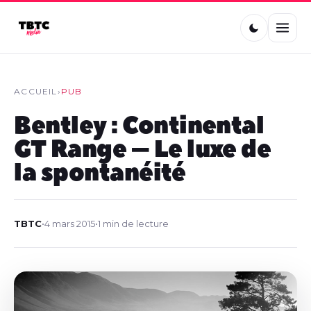
ACCUEIL
›
PUB
Bentley : Continental
GT Range – Le luxe de
la spontanéité
TBTC
•
4 mars 2015
•
1 min de lecture