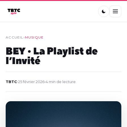
ACCUEIL
›
MUSIQUE
BEY • La Playlist de
l’Invité
TBTC
•
25 février 2026
•
4 min de lecture