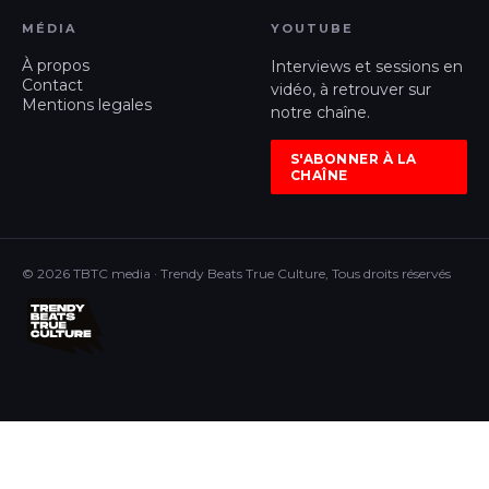
MÉDIA
YOUTUBE
À propos
Interviews et sessions en
Contact
vidéo, à retrouver sur
Mentions legales
notre chaîne.
S'ABONNER À LA
CHAÎNE
© 2026 TBTC media · Trendy Beats True Culture, Tous droits réservés