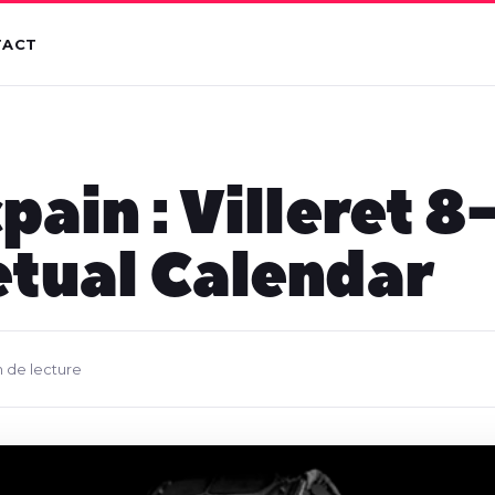
TACT
pain : Villeret 
tual Calendar
n de lecture