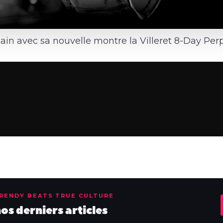
ain avec sa nouvelle montre la Villeret 8-Day Per
TRENDY BEATS TRUE CULTURE
s derniers articles