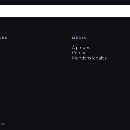
UES
MÉDIA
w
À propos
Contact
Mentions legales
vés