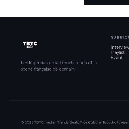
RUBRIQ
Intervie
Playlist
Event
Les légendes de la French Touch et la
scène française de demain.
© 2026 TBTC media · Trendy Beats True Culture, Tous droits réser