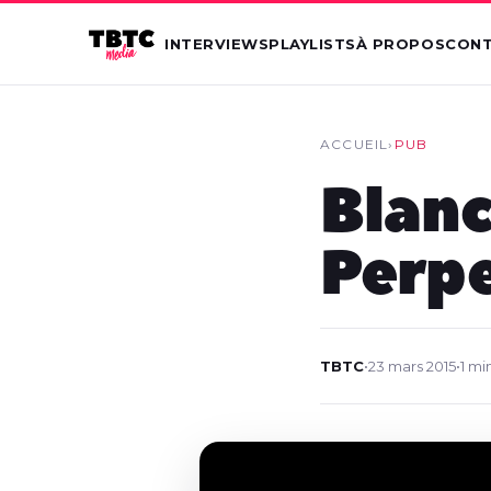
INTERVIEWS
PLAYLISTS
À PROPOS
CON
ACCUEIL
›
PUB
Blanc
Perpe
TBTC
•
23 mars 2015
•
1 mi