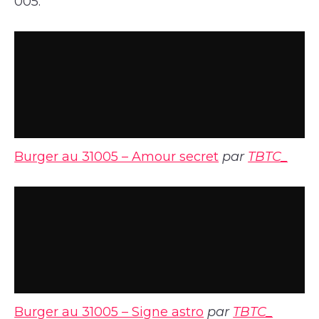
005.
Burger au 31005 – Amour secret
par
TBTC_
Burger au 31005 – Signe astro
par
TBTC_