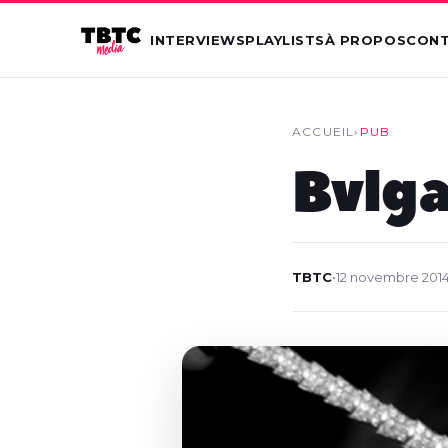
INTERVIEWS
PLAYLISTS
À PROPOS
CON
ACCUEIL
›
PUB
Bvlga
TBTC
•
12 novembre 201