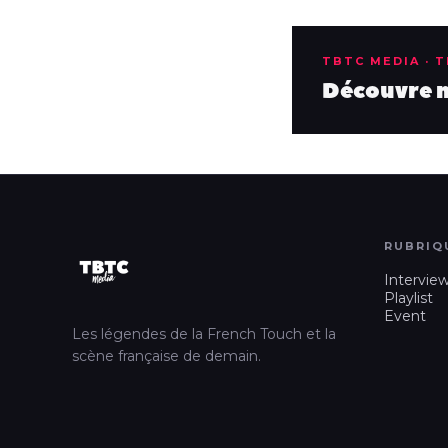
TBTC MEDIA · 
Découvre no
RUBRIQ
Intervie
Playlist
Event
Les légendes de la French Touch et la
scène française de demain.