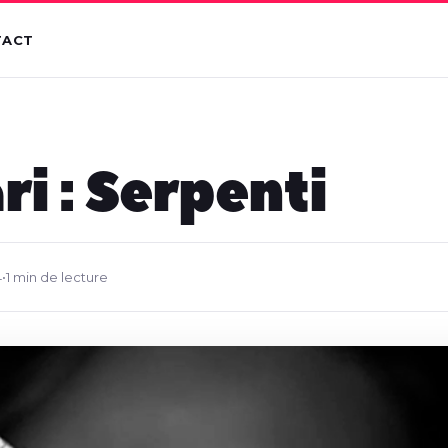
TACT
ri : Serpenti
4
•
1 min de lecture