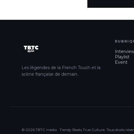
RUBRIQ
Intervie
Playlist
Event
Les légendes de la French Touch et la
scène française de demain.
© 2026 TBTC media · Trendy Beats True Culture, Tous droits réser