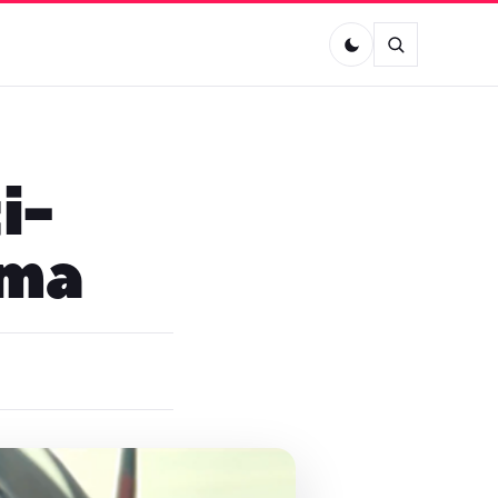
i-
éma