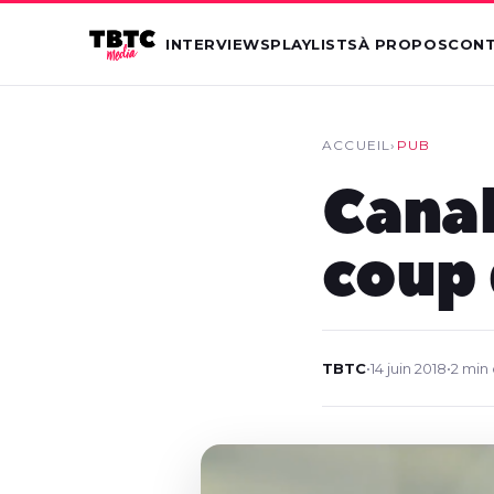
INTERVIEWS
PLAYLISTS
À PROPOS
CON
ACCUEIL
›
PUB
Canal
coup 
TBTC
•
14 juin 2018
•
2 min