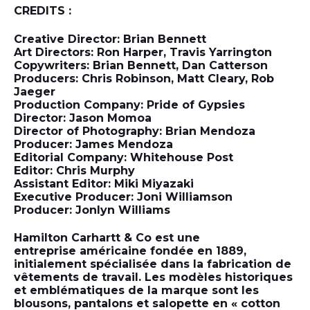
CREDITS :
Creative Director: Brian Bennett
Art Directors: Ron Harper, Travis Yarrington
Copywriters: Brian Bennett, Dan Catterson
Producers: Chris Robinson, Matt Cleary, Rob
Jaeger
Production Company: Pride of Gypsies
Director: Jason Momoa
Director of Photography: Brian Mendoza
Producer: James Mendoza
Editorial Company: Whitehouse Post
Editor: Chris Murphy
Assistant Editor: Miki Miyazaki
Executive Producer: Joni Williamson
Producer: Jonlyn Williams
Hamilton Carhartt & Co
est une
entreprise américaine fondée en 1889,
initialement spécialisée dans la fabrication de
vêtements de travail. Les modèles historiques
et emblématiques de la marque sont les
blousons, pantalons et salopette en
«
cotton