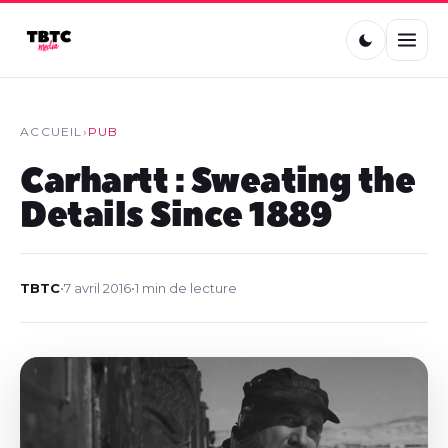
ACCUEIL
›
PUB
Carhartt : Sweating the
Details Since 1889
TBTC
•
7 avril 2016
•
1 min de lecture