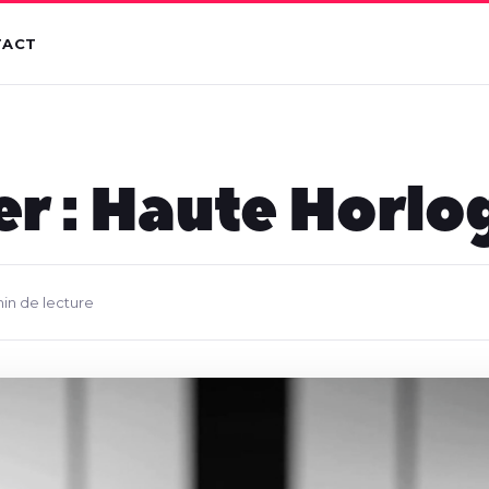
TACT
er : Haute Horlo
min de lecture