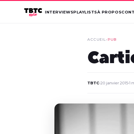
INTERVIEWS
PLAYLISTS
À PROPOS
CON
ACCUEIL
›
PUB
Carti
TBTC
•
20 janvier 2015
•
1 