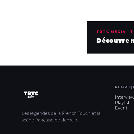
TBTC MEDIA · 
Découvre no
RUBRIQ
Intervie
Playlist
Event
Les légendes de la French Touch et la
scène française de demain.