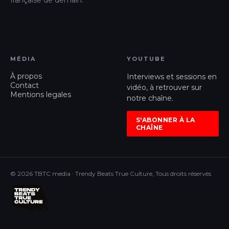
française de demain.
MÉDIA
YOUTUBE
À propos
Interviews et sessions en
Contact
vidéo, à retrouver sur
Mentions legales
notre chaîne.
S'ABONNER À LA
CHAÎNE
© 2026 TBTC media · Trendy Beats True Culture, Tous droits réservés