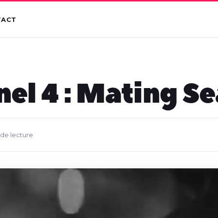
TACT
el 4 : Mating S
 de lecture