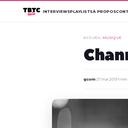
INTERVIEWS
PLAYLISTS
À PROPOS
CON
ACCUEIL
›
MUSIQUE
Chann
gcom
•
27 mai 2013
•
1 min