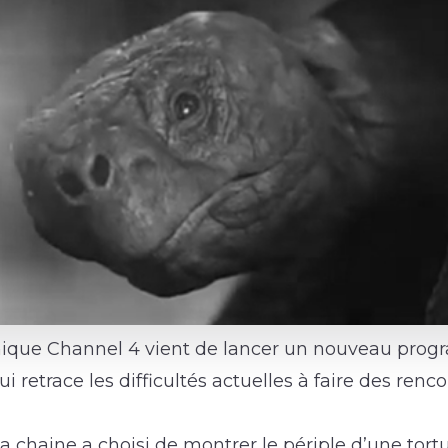
nique Channel 4 vient de lancer un nouveau prog
 retrace les difficultés actuelles à faire des renc
 la chaine a choisi de montrer le périple d’une tort