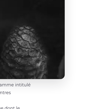
ramme intitulé
ontres
ue dont le