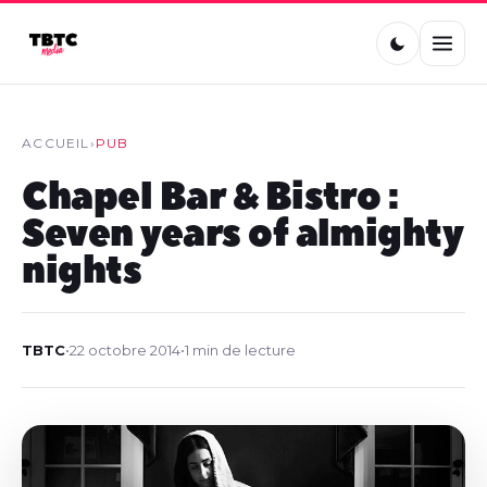
ACCUEIL
›
PUB
Chapel Bar & Bistro :
Seven years of almighty
nights
TBTC
•
22 octobre 2014
•
1 min de lecture