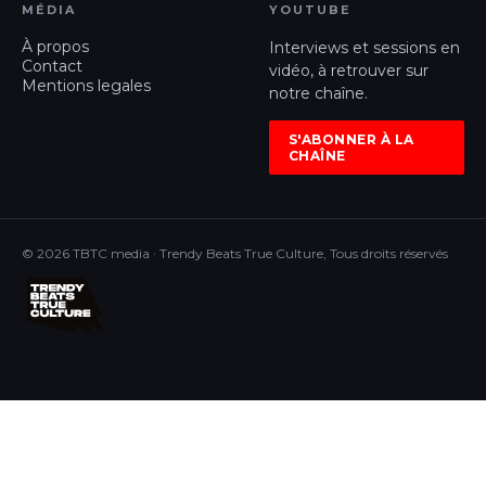
MÉDIA
YOUTUBE
À propos
Interviews et sessions en
Contact
vidéo, à retrouver sur
Mentions legales
notre chaîne.
S'ABONNER À LA
CHAÎNE
© 2026 TBTC media · Trendy Beats True Culture, Tous droits réservés