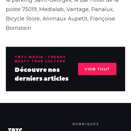
poste 75019, Medialab, Vantage, Panalux,
Bicycle Store, Animaux Aupetit, Françoise
Bornstein
TBTC MEDIA · TRENDY
BEATS TRUE CULTURE
Découvre nos
VOIR TOUT
derniers articles
RUBRIQUES