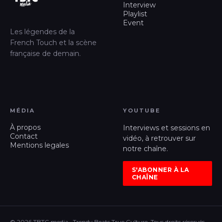
Interview
Playlist
Event
Les légendes de la
French Touch et la scène
française de demain.
MÉDIA
YOUTUBE
À propos
Interviews et sessions en
Contact
vidéo, à retrouver sur
Mentions legales
notre chaîne.
S'ABONNER À LA
CHAÎNE
© 2026 TBTC media · Trendy Beats True Culture, Tous droits réservés