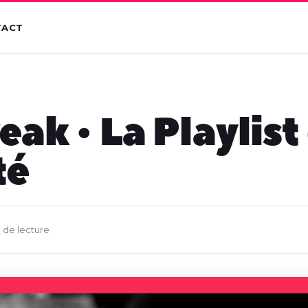
TACT
eak • La Playlist
té
n de lecture