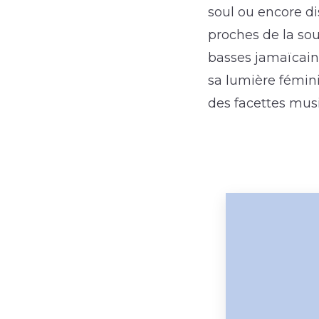
soul ou encore d
proches de la sou
basses jamaïcain
sa lumière féminin
des facettes musi