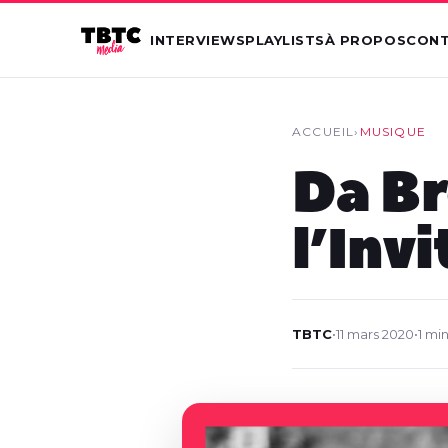
INTERVIEWS
PLAYLISTS
À PROPOS
CON
ACCUEIL
›
MUSIQUE
Da Br
l’Invi
TBTC
•
11 mars 2020
•
1 mi