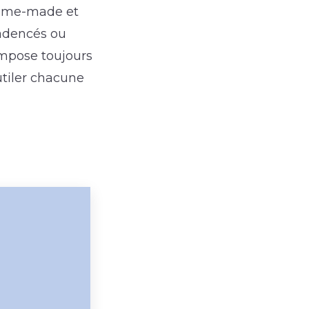
 home-made et
cadencés ou
impose toujours
rutiler chacune