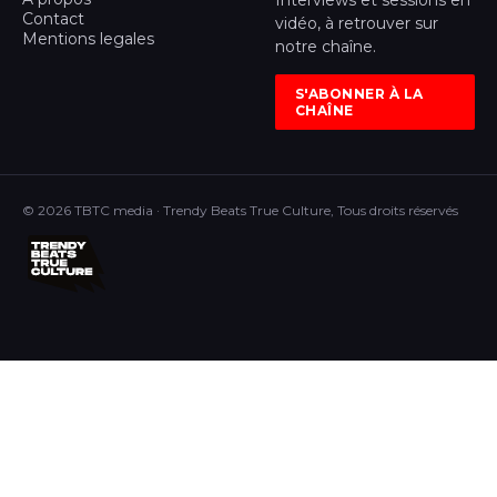
Interviews et sessions en
Contact
vidéo, à retrouver sur
Mentions legales
notre chaîne.
S'ABONNER À LA
CHAÎNE
© 2026 TBTC media · Trendy Beats True Culture, Tous droits réservés