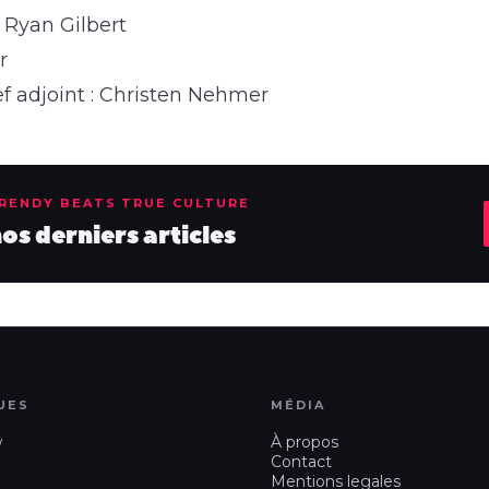
 Ryan Gilbert
r
f adjoint : Christen Nehmer
TRENDY BEATS TRUE CULTURE
s derniers articles
UES
MÉDIA
w
À propos
Contact
Mentions legales