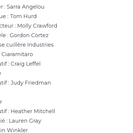
 : Sarra Angelou
que : Tom Hurd
teur : Molly Crawford
le : Gordon Cortez
e cuillère Industries
m Ciaramitaro
f : Craig Leffel
e
tif : Judy Friedman
r
if : Heather Mitchell
ié : Lauren Gray
tin Winkler