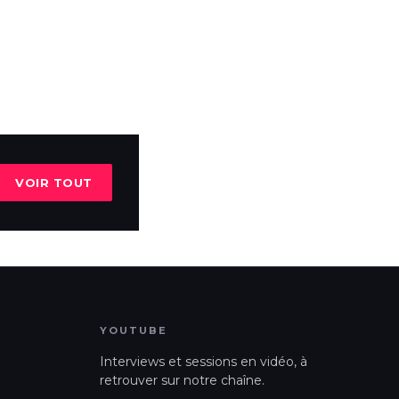
VOIR TOUT
YOUTUBE
Interviews et sessions en vidéo, à
retrouver sur notre chaîne.