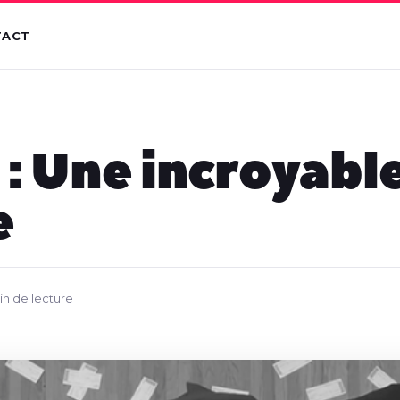
TACT
 : Une incroyabl
e
in de lecture