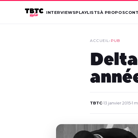
INTERVIEWS
PLAYLISTS
À PROPOS
CON
ACCUEIL
›
PUB
Delta
anné
TBTC
•
13 janvier 2015
•
1 m