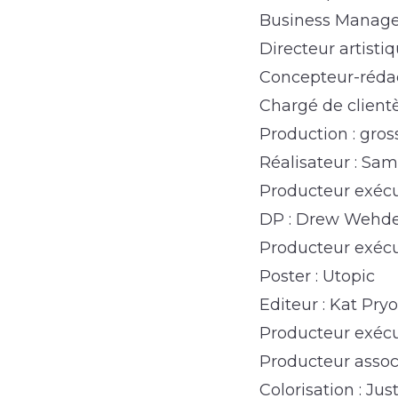
Business Manager
Directeur artisti
Concepteur-rédac
Chargé de clientè
Production : gross
Réalisateur : Sa
Producteur exécuti
DP : Drew Wehd
Producteur exécu
Poster : Utopic
Editeur : Kat Pryo
Producteur exécut
Producteur assoc
Colorisation : Jus