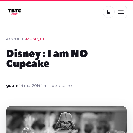
ACCUEIL
›
MUSIQUE
Disney : I am NO
Cupcake
gcom
•
14 mai 2014
•
1 min de lecture