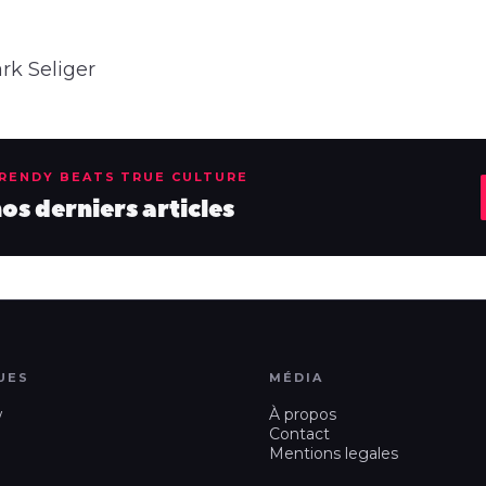
rk Seliger
TRENDY BEATS TRUE CULTURE
s derniers articles
UES
MÉDIA
w
À propos
Contact
Mentions legales