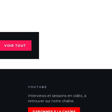
VOIR TOUT
YOUTUBE
Interviews et sessions en vidéo, à
retrouver sur notre chaîne.
S'ABONNER À LA CHAÎNE