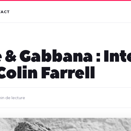
TACT
 & Gabbana : In
Colin Farrell
min de lecture