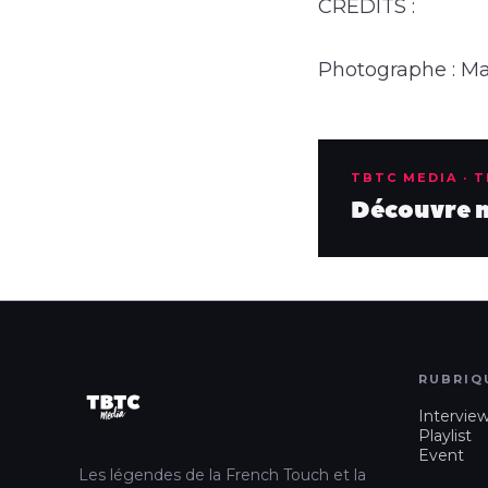
CREDITS :
Photographe : Ma
TBTC MEDIA · 
Découvre no
RUBRIQ
Intervie
Playlist
Event
Les légendes de la French Touch et la