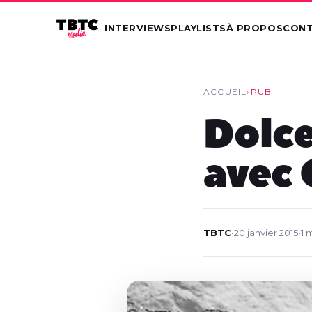
INTERVIEWS
PLAYLISTS
À PROPOS
CON
ACCUEIL
›
PUB
Dolce
avec 
TBTC
•
20 janvier 2015
•
1 