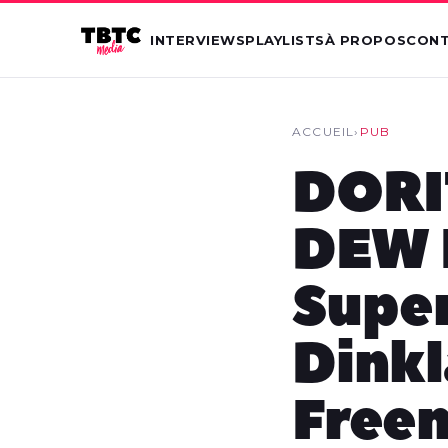
INTERVIEWS
PLAYLISTS
À PROPOS
CON
ACCUEIL
›
PUB
DORI
DEW I
Super
Dink
Free