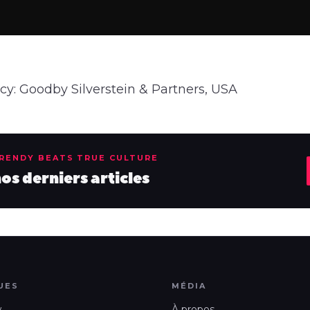
cy: Goodby Silverstein & Partners, USA
TRENDY BEATS TRUE CULTURE
s derniers articles
UES
MÉDIA
w
À propos