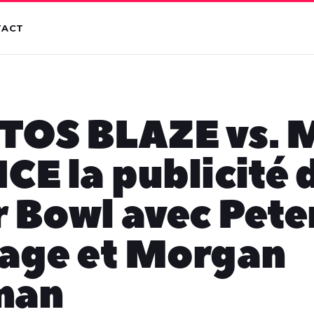
TACT
TOS BLAZE vs.
CE la publicité 
 Bowl avec Pete
lage et Morgan
man