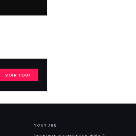
VOIR TOUT
YOUTUBE
Interviews et sessions en vidéo, à