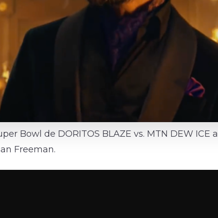
 Super Bowl de DORITOS BLAZE vs. MTN DEW ICE a
gan Freeman.