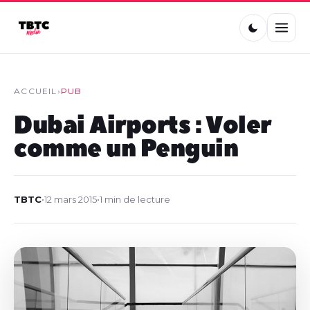
ACCUEIL
›
PUB
Dubai Airports : Voler
comme un Penguin
TBTC
•
12 mars 2015
•
1 min de lecture