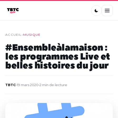
ACCUEIL
›
MUSIQUE
#Ensembleàlamaison :
les programmes Live et
belles histoires du jour
TBTC
•
19 mars 2020
•
2 min de lecture