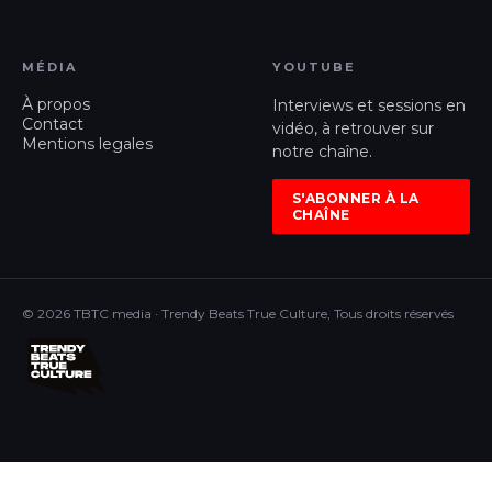
MÉDIA
YOUTUBE
À propos
Interviews et sessions en
Contact
vidéo, à retrouver sur
Mentions legales
notre chaîne.
S'ABONNER À LA
CHAÎNE
© 2026 TBTC media · Trendy Beats True Culture, Tous droits réservés