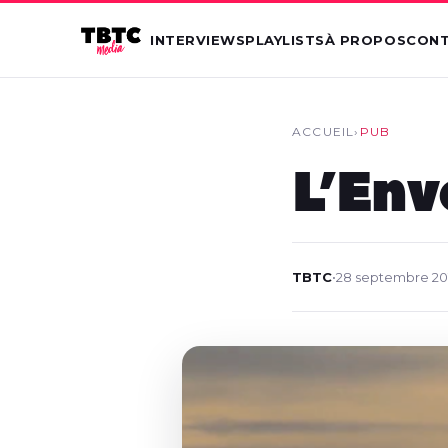
INTERVIEWS
PLAYLISTS
À PROPOS
CON
ACCUEIL
›
PUB
L’Env
TBTC
•
28 septembre 20