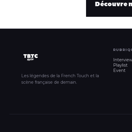
Découvre no
RUBRIQ
Intervie
Playlist
Event
Les légendes de la French Touch et la
scène française de demain.