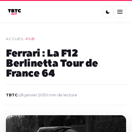
ACCUEIL
›
PUB
Ferrari : La F12
Berlinetta Tour de
France 64
TBTC
•
28 janvier 2015
•
1 min de lecture