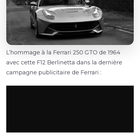
L’hommage à la Ferrari 250 GTO de 1964
avec cette F12 Berlinetta dans la dernière
campagne publicitaire de Ferrari :