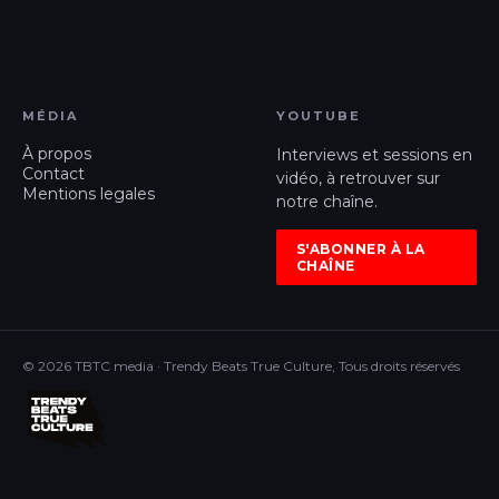
MÉDIA
YOUTUBE
À propos
Interviews et sessions en
Contact
vidéo, à retrouver sur
Mentions legales
notre chaîne.
S'ABONNER À LA
CHAÎNE
© 2026 TBTC media · Trendy Beats True Culture, Tous droits réservés