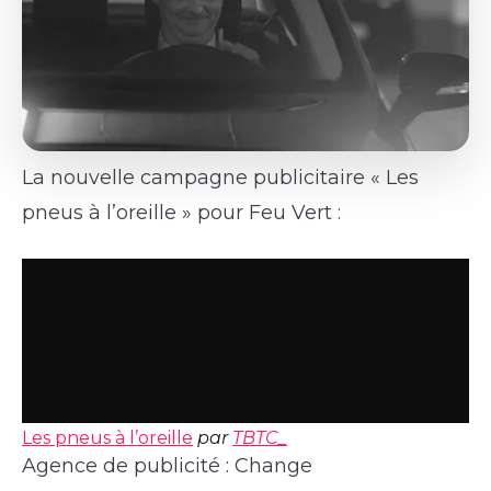
La nouvelle campagne publicitaire « Les
pneus à l’oreille » pour Feu Vert :
Les pneus à l’oreille
par
TBTC_
Agence de publicité : Change