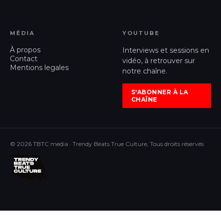
MÉDIA
YOUTUBE
À propos
Interviews et sessions en
Contact
vidéo, à retrouver sur
Mentions legales
notre chaîne.
S'ABONNER À LA
CHAÎNE
© 2026 TBTC media · Trendy Beats True Culture, Tous droits réservés