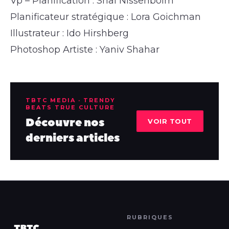
Vp – Planification : Shai Nissenboim
Planificateur stratégique : Lora Goichman
Illustrateur : Ido Hirshberg
Photoshop Artiste : Yaniv Shahar
TBTC MEDIA · TRENDY
BEATS TRUE CULTURE
Découvre nos
VOIR TOUT
derniers articles
RUBRIQUES