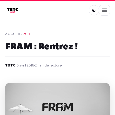
ACCUEIL
›
PUB
FRAM : Rentrez !
TBTC
•
6 avril 2016
•
2 min de lecture