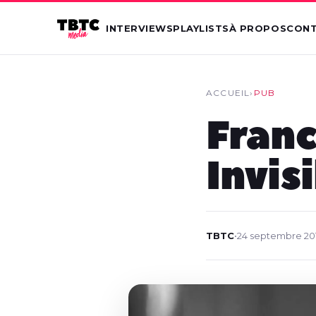
INTERVIEWS
PLAYLISTS
À PROPOS
CON
ACCUEIL
›
PUB
Franc
Invis
TBTC
•
24 septembre 20