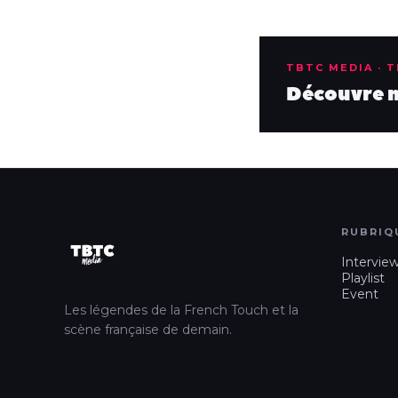
TBTC MEDIA · 
Découvre no
RUBRIQ
Intervie
Playlist
Event
Les légendes de la French Touch et la
scène française de demain.