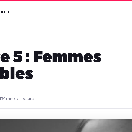
TACT
e 5 : Femmes
ibles
15
•
1 min de lecture