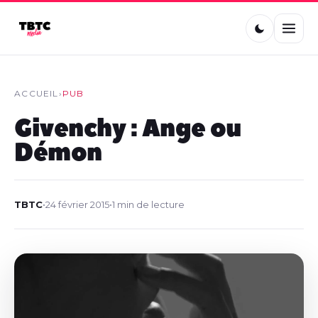
ACCUEIL
›
PUB
Givenchy : Ange ou
Démon
TBTC
•
24 février 2015
•
1 min de lecture