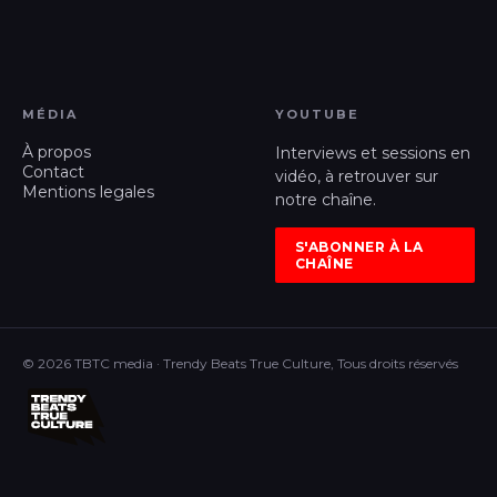
MÉDIA
YOUTUBE
À propos
Interviews et sessions en
Contact
vidéo, à retrouver sur
Mentions legales
notre chaîne.
S'ABONNER À LA
CHAÎNE
© 2026 TBTC media · Trendy Beats True Culture, Tous droits réservés