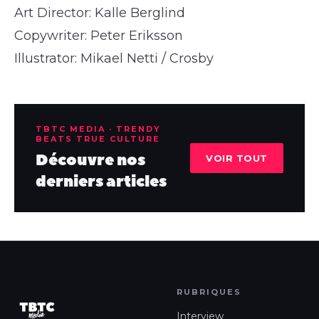
Art Director: Kalle Berglind
Copywriter: Peter Eriksson
Illustrator: Mikael Netti / Crosby
TBTC MEDIA · TRENDY
BEATS TRUE CULTURE
Découvre nos
VOIR TOUT
derniers articles
RUBRIQUES
Interview