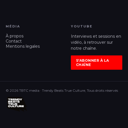
MÉDIA
YOUTUBE
À propos
Interviews et sessions en
Contact
vidéo, à retrouver sur
Mentions legales
notre chaîne.
S'ABONNER À LA
CHAÎNE
© 2026 TBTC media · Trendy Beats True Culture, Tous droits réservés