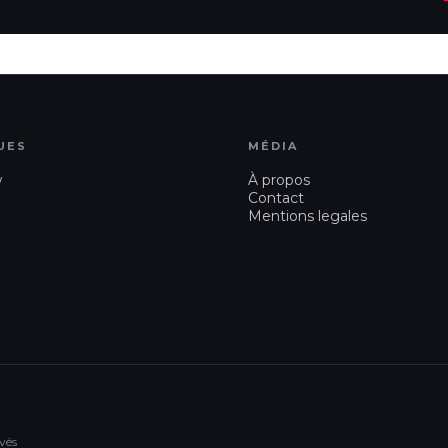
UES
MÉDIA
w
À propos
Contact
Mentions legales
vés