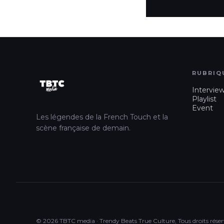
RUBRIQ
Intervie
Playlist
Event
Les légendes de la French Touch et la
scène française de demain.
© 2026 TBTC media · Trendy Beats True Culture, Tous droits réser