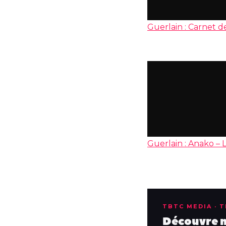
Guerlain : Carnet 
Guerlain : Anako – 
TBTC MEDIA · 
Découvre no