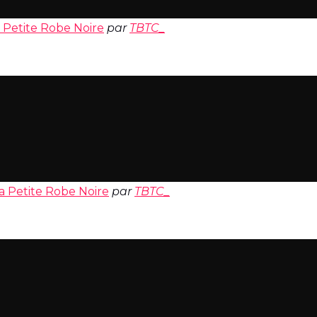
a Petite Robe Noire
par
TBTC_
La Petite Robe Noire
par
TBTC_