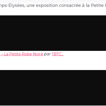
s-Élysées, une exposition consacrée à la Petite 
 – La Petite Robe Noire
par
TBTC_