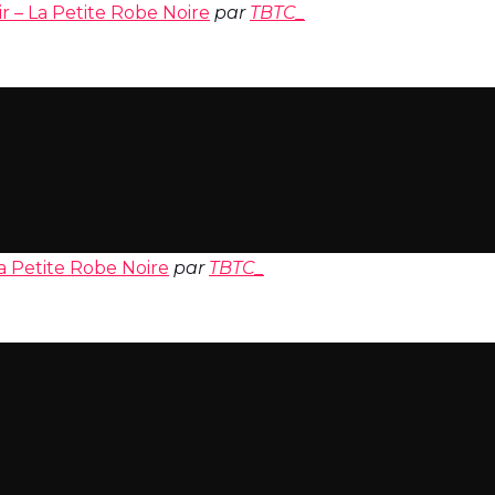
ir – La Petite Robe Noire
par
TBTC_
La Petite Robe Noire
par
TBTC_