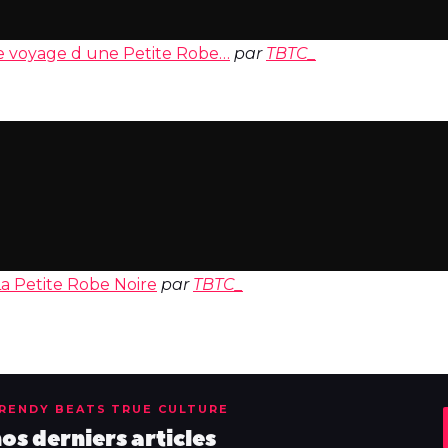
de voyage d une Petite Robe…
par
TBTC_
La Petite Robe Noire
par
TBTC_
TRENDY BEATS TRUE CULTURE
s derniers articles