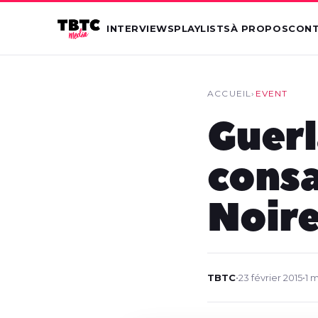
INTERVIEWS
PLAYLISTS
À PROPOS
CON
ACCUEIL
›
EVENT
Guerl
consa
Noir
TBTC
•
23 février 2015
•
1 