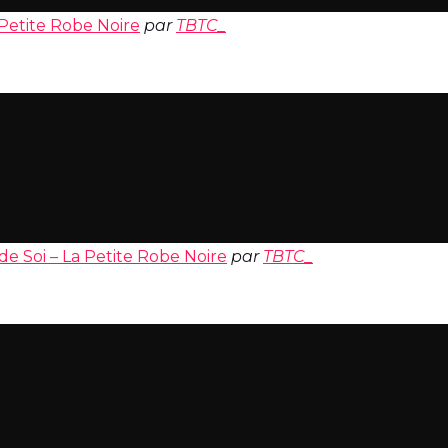
 Petite Robe Noire
par
TBTC_
 de Soi – La Petite Robe Noire
par
TBTC_