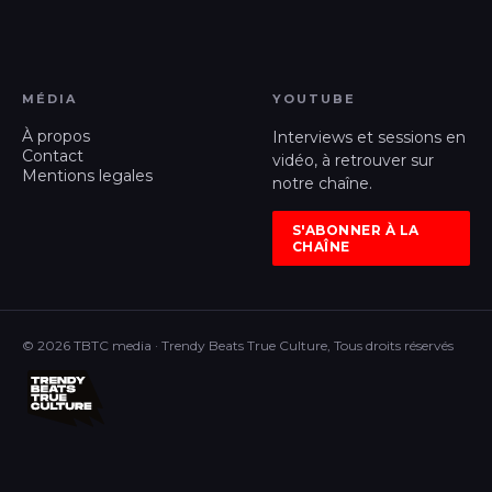
MÉDIA
YOUTUBE
À propos
Interviews et sessions en
Contact
vidéo, à retrouver sur
Mentions legales
notre chaîne.
S'ABONNER À LA
CHAÎNE
© 2026 TBTC media · Trendy Beats True Culture, Tous droits réservés