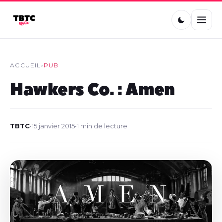
ACCUEIL
›
PUB
Hawkers Co. : Amen
TBTC
•
15 janvier 2015
•
1 min de lecture