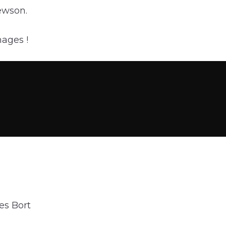
ewson.
mages !
es Bort