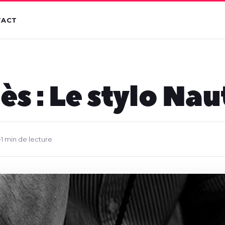
TACT
s : Le stylo Nau
•
1 min de lecture