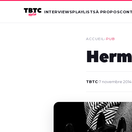
INTERVIEWS
PLAYLISTS
À PROPOS
CON
ACCUEIL
›
PUB
Hermè
TBTC
•
7 novembre 2014