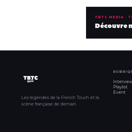
TBTC MEDIA · 
Découvre no
RUBRIQ
Intervie
Playlist
Event
Les légendes de la French Touch et la
scène française de demain.