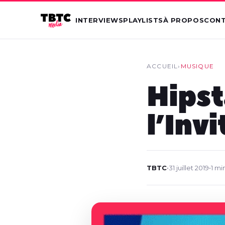
INTERVIEWS
PLAYLISTS
À PROPOS
CON
ACCUEIL
›
MUSIQUE
Hipst
l’Invi
TBTC
•
31 juillet 2019
•
1 mi