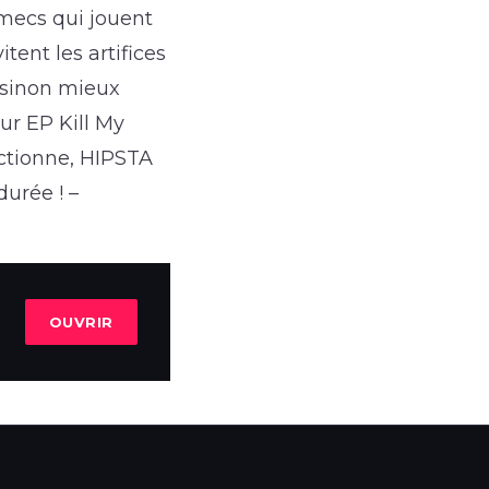
 mecs qui jouent
itent les artifices
 sinon mieux
ur EP Kill My
nctionne, HIPSTA
urée ! –
OUVRIR