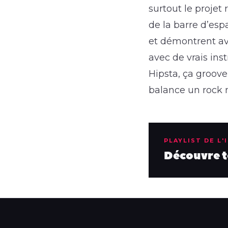
surtout le proje
de la barre d’espa
et démontrent av
avec de vrais ins
Hipsta, ça groov
balance un rock m
PLAYLIST DE L'
Découvre to