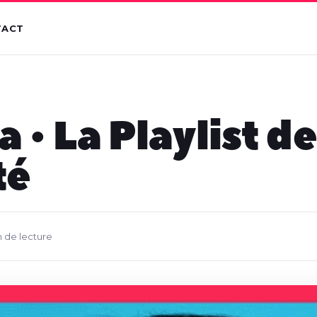
TACT
a • La Playlist de
té
n de lecture