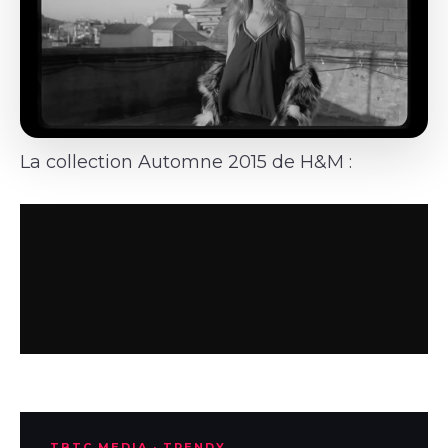
La collection Automne 2015 de H&M :
TBTC MEDIA · TRENDY