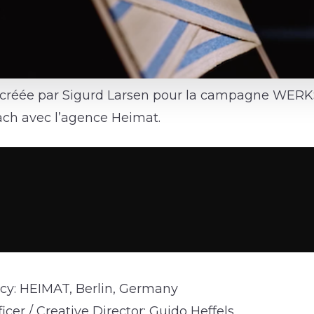
n créée par Sigurd Larsen pour la campagne WER
ch avec l’agence Heimat.
cy: HEIMAT, Berlin, Germany
icer / Creative Director: Guido Heffels