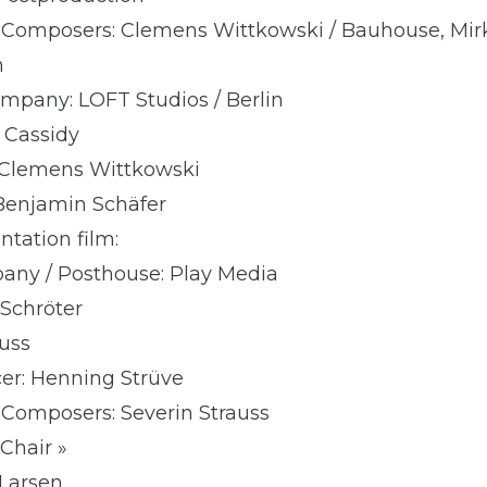
 Composers: Clemens Wittkowski / Bauhouse, Mirk
h
pany: LOFT Studios / Berlin
 Cassidy
 Clemens Wittkowski
Benjamin Schäfer
tation film:
any / Posthouse: Play Media
 Schröter
auss
er: Henning Strüve
 Composers: Severin Strauss
Chair »
 Larsen