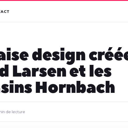
TACT
aise design créé
d Larsen et les
sins Hornbach
min de lecture