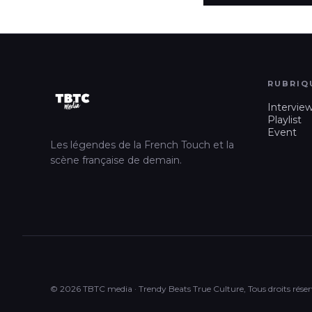
RUBRIQ
Intervie
Playlist
Event
Les légendes de la French Touch et la
scène française de demain.
© 2026 TBTC media · Trendy Beats True Culture, Tous droits réser