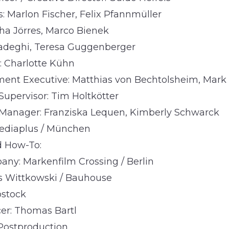
s: Marlon Fischer, Felix Pfannmüller
cha Jörres, Marco Bienek
Sadeghi, Teresa Guggenberger
 Charlotte Kühn
nt Executive: Matthias von Bechtolsheim, Mark 
upervisor: Tim Holtkötter
Manager: Franziska Lequen, Kimberly Schwarck
ediaplus / München
d How-To:
ny: Markenfilm Crossing / Berlin
s Wittkowski / Bauhouse
pstock
er: Thomas Bartl
Postproduction