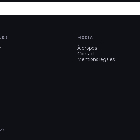
UES
MÉDIA
w
À propos
Contact
Mentions legales
vés