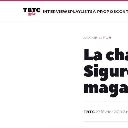
INTERVIEWS
PLAYLISTS
À PROPOS
CON
ACCUEIL
›
PUB
La ch
Sigur
maga
TBTC
•
27 février 2018
•
2 