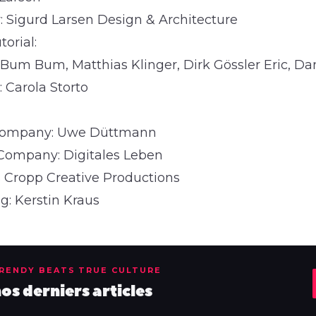
Sigurd Larsen Design & Architecture
torial:
 Bum Bum, Matthias Klinger, Dirk Gössler Eric, 
 Carola Storto
 Company: Uwe Düttmann
Company: Digitales Leben
s Cropp Creative Productions
g: Kerstin Kraus
TRENDY BEATS TRUE CULTURE
s derniers articles